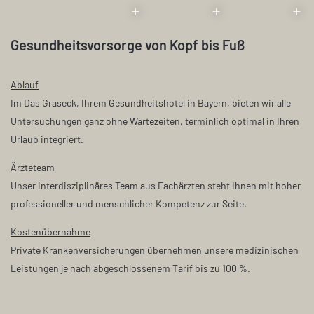
ORGAN
KREISLAUF
BAUCH-
SPIEGELUNG
S
ORGANE
A
Gesundheitsvorsorge von Kopf bis Fuß
Basis
+
Herzens-
Ablauf
angelegenheiten
+++
Im Das Graseck, Ihrem Gesundheitshotel in Bayern, bieten wir alle
Untersuchungen ganz ohne Wartezeiten, terminlich optimal in Ihren
Advanced
++
+
Gutes
Urlaub integriert.
Bauchgefühl
+
+
+
Ärzteteam
Unser interdisziplinäres Team aus Fachärzten steht Ihnen mit hoher
Professional
+++
+
Manager-
professioneller und menschlicher Kompetenz zur Seite.
gesundheit
& Stress-
Kostenübernahme
prävention
+++
+
Private Krankenversicherungen übernehmen unsere medizinischen
Check-up 35+
++
+
Leistungen je nach abgeschlossenem Tarif bis zu 100 %.
Psycho-
somatische
Check-up 50+
+++
+