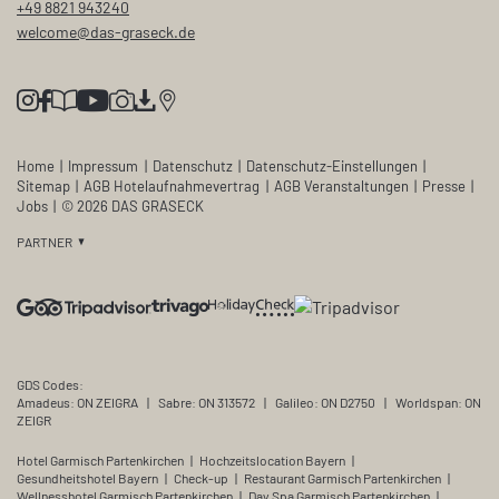
+49 8821 943240
welcome@
das-graseck.
de
Home
|
Impressum
|
Datenschutz
|
Datenschutz-Einstellungen
|
Sitemap
|
AGB Hotelaufnahmevertrag
|
AGB Veranstaltungen
|
Presse
|
Jobs
|
© 2026 DAS GRASECK
PARTNER
GDS Codes:
Amadeus: ON ZEIGRA
|
Sabre: ON 313572
|
Galileo: ON D2750
|
Worldspan: ON
ZEIGR
Hotel Garmisch Partenkirchen
|
Hochzeitslocation Bayern
|
Gesundheitshotel Bayern
|
Check-up
|
Restaurant Garmisch Partenkirchen
|
Wellnesshotel Garmisch Partenkirchen
|
Day Spa Garmisch Partenkirchen
|