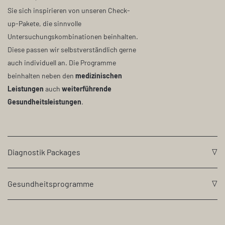
Sie sich inspirieren von unseren Check-
up-Pakete, die sinnvolle
Untersuchungskombinationen beinhalten.
Diese passen wir selbstverständlich gerne
auch individuell an. Die Programme
beinhalten neben den
medizinischen
Leistungen
auch
weiterführende
Gesundheitsleistungen
.
Diagnostik Packages
Gesundheitsprogramme
HERZ -
ULTRA
KREISLAUF
BAUCH
HERZ-
ULTRASCHALL
DARM-
GE