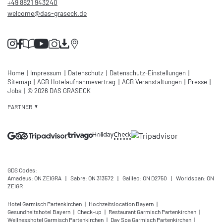
+49 8821 943240
welcome@
das-graseck.
de
Home
|
Impressum
|
Datenschutz
|
Datenschutz-Einstellungen
|
Sitemap
|
AGB Hotelaufnahmevertrag
|
AGB Veranstaltungen
|
Presse
|
Jobs
|
© 2026 DAS GRASECK
PARTNER
GDS Codes:
Amadeus: ON ZEIGRA
|
Sabre: ON 313572
|
Galileo: ON D2750
|
Worldspan: ON
ZEIGR
Hotel Garmisch Partenkirchen
|
Hochzeitslocation Bayern
|
Gesundheitshotel Bayern
|
Check-up
|
Restaurant Garmisch Partenkirchen
|
Wellnesshotel Garmisch Partenkirchen
|
Day Spa Garmisch Partenkirchen
|