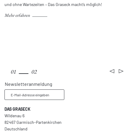
und ohne Wartezeiten – Das Graseck macht’s möglich!
Mehr erfahren
Zimmer & Preise
01
02
Newsletteranmeldung
E-Mail-Adresse eingeben
DAS GRASECK
Wildenau 6
82467 Garmisch-Partenkirchen
Deutschland