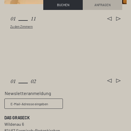
BUCHEN
ANFRAGEN
01
11
Zu den Zimmern
Zimmer & Preise
01
02
Newsletteranmeldung
E-Mail-Adresse eingeben
DAS GRASECK
Wildenau 6
82467 Garmisch-Partenkirchen