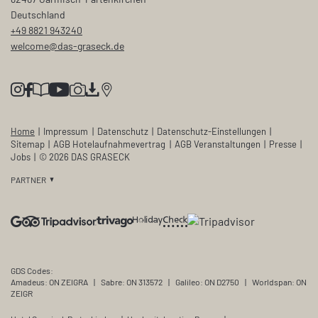
Deutschland
+49 8821 943240
welcome@
das-graseck.
de
Home
|
Impressum
|
Datenschutz
|
Datenschutz-Einstellungen
|
Sitemap
|
AGB Hotelaufnahmevertrag
|
AGB Veranstaltungen
|
Presse
|
Jobs
|
© 2026 DAS GRASECK
PARTNER
GDS Codes:
Amadeus: ON ZEIGRA
|
Sabre: ON 313572
|
Galileo: ON D2750
|
Worldspan: ON
ZEIGR