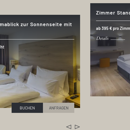
Zimmer Stan
mablick zur Sonnenseite mit
ab 395 € pro Zim
Details
ht
BUCHEN
ANFRAGEN