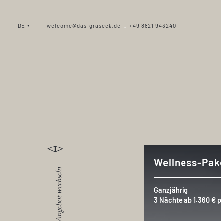
DE
welcome@das-graseck.de
+49 8821 943240
_
Wellness-Pak
Angebot wechseln
Ganzjährig
3 Nächte ab 1.360 € 