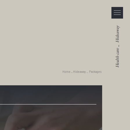
Hideaway
_
Health care
Home
_
Hideaway
_
Packages