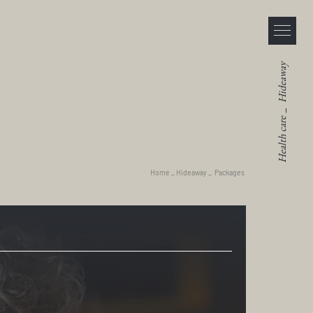
Hideaway
_
Health care
Home
_
Hideaway
_
Packages