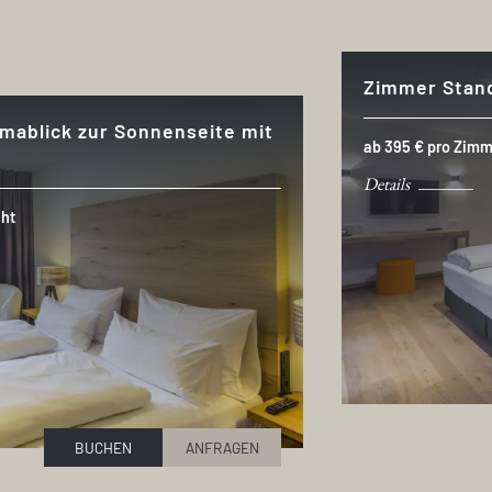
Zimmer Stan
mablick zur Sonnenseite mit
ab 395 € pro Zim
Details
ht
BUCHEN
ANFRAGEN